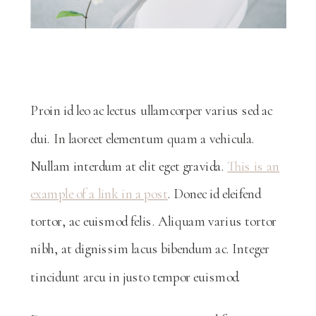
Proin id leo ac lectus ullamcorper varius sed ac
dui. In laoreet elementum quam a vehicula.
Nullam interdum at elit eget gravida.
This is an
example of a link in a post
. Donec id eleifend
tortor, ac euismod felis. Aliquam varius tortor
nibh, at dignissim lacus bibendum ac. Integer
tincidunt arcu in justo tempor euismod.