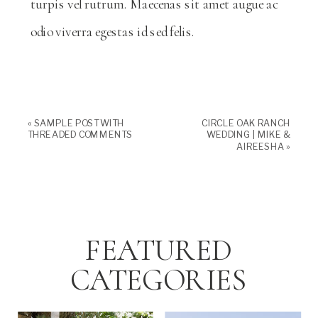
turpis vel rutrum. Maecenas sit amet augue ac
odio viverra egestas id sed felis.
«
SAMPLE POST WITH
CIRCLE OAK RANCH
THREADED COMMENTS
WEDDING | MIKE &
AIREESHA
»
FEATURED
CATEGORIES